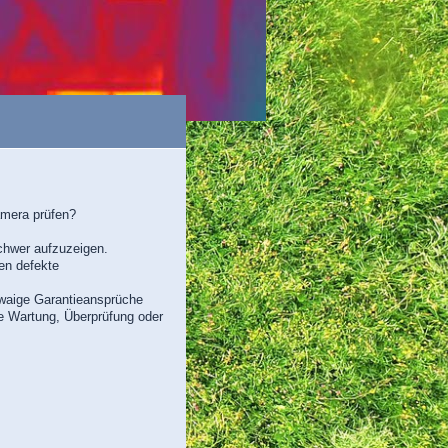
amera prüfen?
schwer aufzuzeigen.
en defekte
twaige Garantieansprüche
ne Wartung, Überprüfung oder